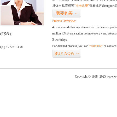
具体交易流程可
“点击这里”
查看或咨询support@
我要购买
>>
Process Overview:
4.cn is a world leading domain escrow service plat
million RMB transaction volume every year. We promi
联系我们
5 workdays.
For detailed process, you can
“visit here”
or contact
QQ：2726103981
BUY NOW
>>
Copyright © 1998 -2025 www.wen